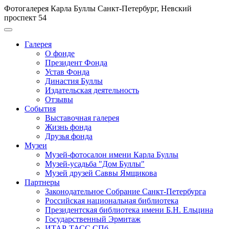
Фотогалерея Карла Буллы
Санкт-Петербург, Невский
проспект 54
Галерея
О фонде
Президент Фонда
Устав Фонда
Династия Буллы
Издательская деятельность
Отзывы
События
Выставочная галерея
Жизнь фонда
Друзья фонда
Музеи
Музей-фотосалон имени Карла Буллы
Музей-усадьба "Дом Буллы"
Музей друзей Саввы Ямщикова
Партнеры
Законодательное Собрание Санкт-Петербурга
Российская национальная библиотека
Президентская библиотека имени Б.Н. Ельцина
Государственный Эрмитаж
ИТАР-ТАСС СПб