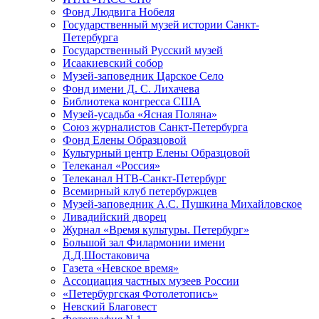
Фонд Людвига Нобеля
Государственный музей истории Санкт-
Петербурга
Государственный Русский музей
Исаакиевский собор
Музей-заповедник Царское Село
Фонд имени Д. С. Лихачева
Библиотека конгресса США
Музей-усадьба «Ясная Поляна»
Союз журналистов Санкт-Петербурга
Фонд Елены Образцовой
Культурный центр Елены Образцовой
Телеканал «Россия»
Телеканал НТВ-Санкт-Петербург
Всемирный клуб петербуржцев
Музей-заповедник А.С. Пушкина Михайловское
Ливадийский дворец
Журнал «Время культуры. Петербург»
Большой зал Филармонии имени
Д.Д.Шостаковича
Газета «Невское время»
Ассоциация частных музеев России
«Петербургская Фотолетопись»
Невский Благовест