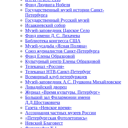
Фонд Людвига Нобеля
Государственный музей истории Санкт-
Петербурга
Государственный Русский музей
Исаакиевский собор
Музей-заповедник Царское Село
Фонд имени Д. С. Лихачева
Библиотека конгресса США
Музей-усадьба «Ясная Поляна»
Союз журналистов Санкт-Петербурга
Фонд Елены Образцовой
Культурный центр Елены Образцовой
Телеканал «Россия»
Телеканал НТВ-Санкт-Петербург
Всемирный клуб петербуржцев
Музей-заповедник А.С. Пушкина Михайловское
Ливадийский дворец
Журнал «Время культуры. Петербург»
Большой зал Филармонии имени
Д.Д.Шостаковича
Газета «Невское время»
Ассоциация частных музеев России
«Петербургская Фотолетопись»
Невский Благовест