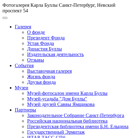
Фотогалерея Карла Буллы
Санкт-Петербург, Невский
проспект 54
Галерея
О фонде
Президент Фонда
Устав Фонда
Династия Буллы
Издательская деятельность
Отзывы
События
Выставочная галерея
Жизнь фонда
Друзья фонда
Музеи
Музей-фотосалон имени Карла Буллы
Музей-усадьба "Дом Буллы"
Музей друзей Саввы Ямщикова
Партнеры
Законодательное Собрание Санкт-Петербурга
Российская национальная библиотека
Президентская библиотека имени Б.Н. Ельцина
Государственный Эрмитаж
ИТАР-ТАСС СПб