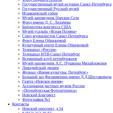
Государственный музей истории Санкт-Петербурга
Государственный Русский музей
Исаакиевский собор
Музей-заповедник Царское Село
Фонд имени Д. С. Лихачева
Библиотека конгресса США
Музей-усадьба «Ясная Поляна»
Союз журналистов Санкт-Петербурга
Фонд Елены Образцовой
Культурный центр Елены Образцовой
Телеканал «Россия»
Телеканал НТВ-Санкт-Петербург
Всемирный клуб петербуржцев
Музей-заповедник А.С. Пушкина Михайловское
Ливадийский дворец
Журнал «Время культуры. Петербург»
Большой зал Филармонии имени Д.Д.Шостаковича
Газета «Невское время»
Ассоциация частных музеев России
«Петербургская Фотолетопись»
Невский Благовест
Фотография №1
Контакты
Невский проспект, д.54