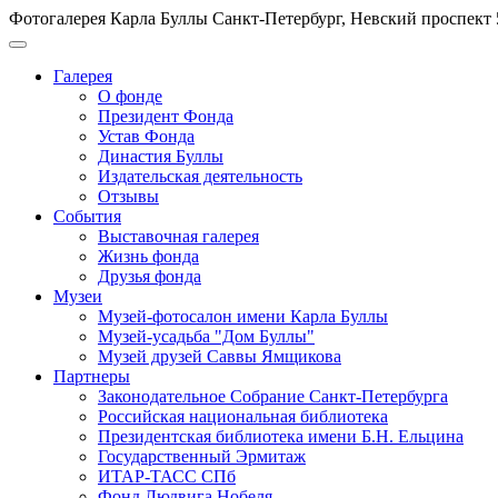
Фотогалерея Карла Буллы
Санкт-Петербург, Невский проспект 
Галерея
О фонде
Президент Фонда
Устав Фонда
Династия Буллы
Издательская деятельность
Отзывы
События
Выставочная галерея
Жизнь фонда
Друзья фонда
Музеи
Музей-фотосалон имени Карла Буллы
Музей-усадьба "Дом Буллы"
Музей друзей Саввы Ямщикова
Партнеры
Законодательное Собрание Санкт-Петербурга
Российская национальная библиотека
Президентская библиотека имени Б.Н. Ельцина
Государственный Эрмитаж
ИТАР-ТАСС СПб
Фонд Людвига Нобеля